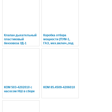
Клапан дыхательный
Коробка отбора
пластиковый
мощности (ПУМ-1,
бензовоза УД-1
ГАЗ, мех.включ.,под
НШ-32+фл. н/об.
КПП-5ст.)
КОМ 503-4202010 с
КОМ 85.4509-4206010
насосом НШ в сборе