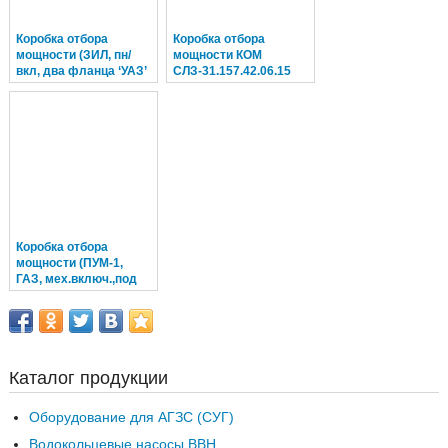
Коробка отбора
Коробка отбора
мощности (ЗИЛ, пн/
мощности КОМ
вкл, два фланца ‘УАЗ’
СЛЗ-31.157.42.06.15
назад) КО815-
06.02.100-03
Коробка отбора
мощности (ПУМ-1,
ГАЗ, мех.включ.,под
НШ-32+фл. н/об.
КПП-5ст.)
Каталог продукции
Оборудование для АГЗС (СУГ)
Водокольцевые насосы ВВН