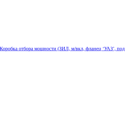
Коробка отбора мощности (ЗИЛ, м/вкл, фланец ‘УАЗ’, под