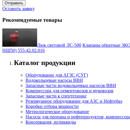
Оставить заявку
Рекомендуемые товары
Люк световой ЛС-500
Клапаны обратные ЗК
НШ50) 555-42.02.016
Каталог продукции
Оборудование для АГЗС (СУГ)
Водокольцевые насосы ВВН
Запасные части водокольцевых насосов ВВН
Компрессора для цементовозов и муковозов
Запасные части к спецтехнике
Резервуарное оборудование для АЗС и Нефтебаз
Коробки отбора мощности
Метрологическое оборудование
Насосы для пропана и нефтепродуктов, компрессора
Консервация, неликвиды