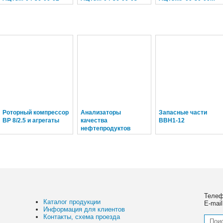
(Ду 38, L = 7,5 м)
(Ду 38, L = 10 м)
для заправки а/м
баллонов (Ду 16, L =
4,5 м)
Роторный компрессор
Анализаторы
Запасные части
ВР 8/2.5 и агрегаты
качества
ВВН1-12
нефтепродуктов
Телеф
Каталог продукции
E-mai
Информация для клиентов
Контакты, схема проезда