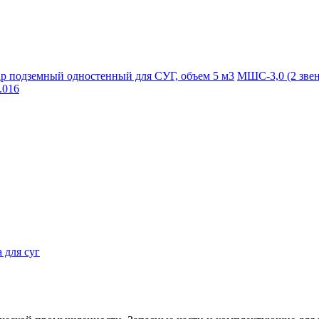
ар подземный одностенный для СУГ, объем 5 м3
МШС-3,0 (2 звен
.016
 для суг