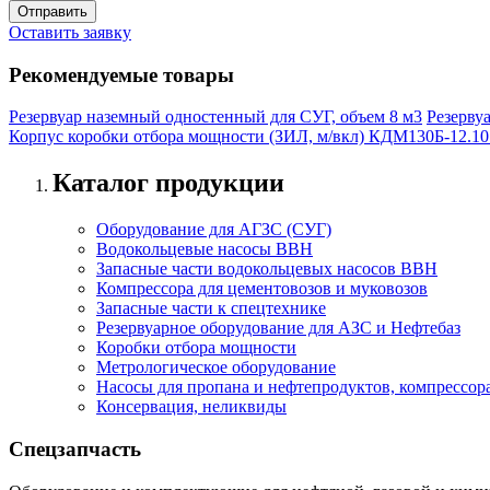
Оставить заявку
Рекомендуемые товары
Резервуар наземный одностенный для СУГ, объем 8 м3
Резерву
Корпус коробки отбора мощности (ЗИЛ, м/вкл) КДМ130Б-12.10
Каталог продукции
Оборудование для АГЗС (СУГ)
Водокольцевые насосы ВВН
Запасные части водокольцевых насосов ВВН
Компрессора для цементовозов и муковозов
Запасные части к спецтехнике
Резервуарное оборудование для АЗС и Нефтебаз
Коробки отбора мощности
Метрологическое оборудование
Насосы для пропана и нефтепродуктов, компрессора
Консервация, неликвиды
Спецзапчасть