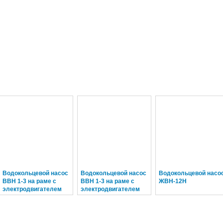
Водокольцевой насос
Водокольцевой насос
Водокольцевой насо
ВВН 1-3 на раме с
ВВН 1-3 на раме с
ЖВН-12Н
электродвигателем
электродвигателем
15 кВт общепром
15 кВт
взрывозащищенном
исполнение