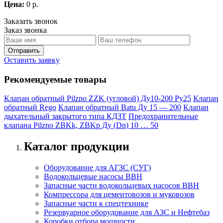
Цена:
0 р.
Заказать звонок
Заказ звонка
Оставить заявку
Рекомендуемые товары
Клапан обратный Pilzno ZZK (угловой) Ду10-200 Ру25
Клапан
обратный Rego
Клапан обратный Batu Ду 15 — 200
Клапан
дыхательный закрытого типа КДЗТ
Предохранительные
клапана Pilzno ZBKk, ZBKp Ду (Dn) 10 … 50
Каталог продукции
Оборудование для АГЗС (СУГ)
Водокольцевые насосы ВВН
Запасные части водокольцевых насосов ВВН
Компрессора для цементовозов и муковозов
Запасные части к спецтехнике
Резервуарное оборудование для АЗС и Нефтебаз
Коробки отбора мощности